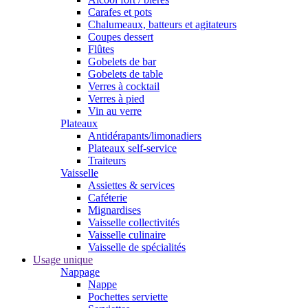
Carafes et pots
Chalumeaux, batteurs et agitateurs
Coupes dessert
Flûtes
Gobelets de bar
Gobelets de table
Verres à cocktail
Verres à pied
Vin au verre
Plateaux
Antidérapants/limonadiers
Plateaux self-service
Traiteurs
Vaisselle
Assiettes & services
Caféterie
Mignardises
Vaisselle collectivités
Vaisselle culinaire
Vaisselle de spécialités
Usage unique
Nappage
Nappe
Pochettes serviette