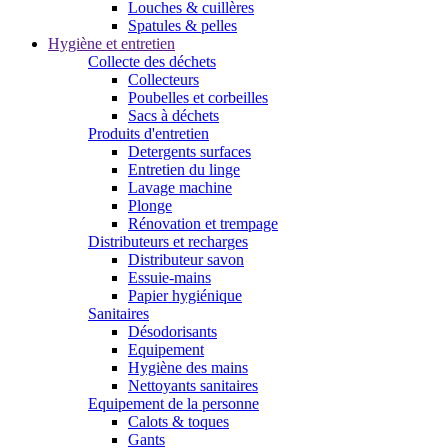
Louches & cuillères
Spatules & pelles
Hygiène et entretien
Collecte des déchets
Collecteurs
Poubelles et corbeilles
Sacs à déchets
Produits d'entretien
Detergents surfaces
Entretien du linge
Lavage machine
Plonge
Rénovation et trempage
Distributeurs et recharges
Distributeur savon
Essuie-mains
Papier hygiénique
Sanitaires
Désodorisants
Equipement
Hygiène des mains
Nettoyants sanitaires
Equipement de la personne
Calots & toques
Gants