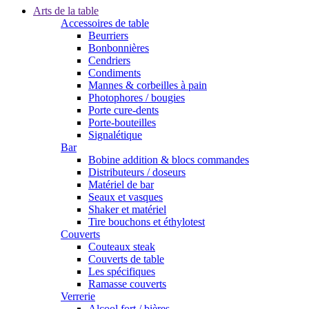
Arts de la table
Accessoires de table
Beurriers
Bonbonnières
Cendriers
Condiments
Mannes & corbeilles à pain
Photophores / bougies
Porte cure-dents
Porte-bouteilles
Signalétique
Bar
Bobine addition & blocs commandes
Distributeurs / doseurs
Matériel de bar
Seaux et vasques
Shaker et matériel
Tire bouchons et éthylotest
Couverts
Couteaux steak
Couverts de table
Les spécifiques
Ramasse couverts
Verrerie
Alcool fort / bières