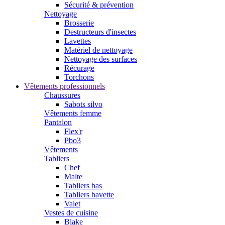
Sécurité & prévention
Nettoyage
Brosserie
Destructeurs d'insectes
Lavettes
Matériel de nettoyage
Nettoyage des surfaces
Récurage
Torchons
Vêtements professionnels
Chaussures
Sabots silvo
Vêtements femme
Pantalon
Flex'r
Pbo3
Vêtements
Tabliers
Chef
Malte
Tabliers bas
Tabliers bavette
Valet
Vestes de cuisine
Blake