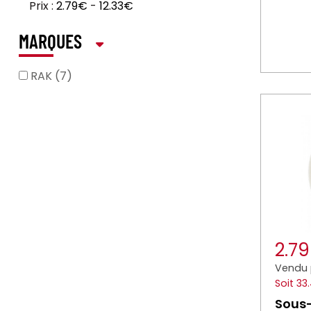
Prix :
2.79€
-
12.33€
MARQUES
RAK (7)
2.7
Vendu 
Soit 33
Sous-