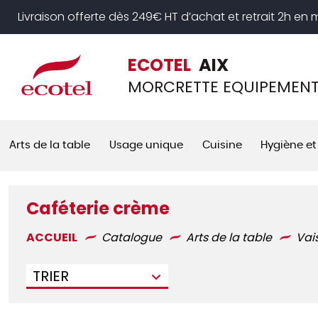
Panneau de gestion des cookies
Livraison offerte dès 249€ HT d’achat et retrait 2h en
ECOTEL
AIX
MORCRETTE EQUIPEMEN
Arts de la table
Usage unique
Cuisine
Hygiène et
Caféterie crème
ACCUEIL
Catalogue
Arts de la table
Vai
TRIER