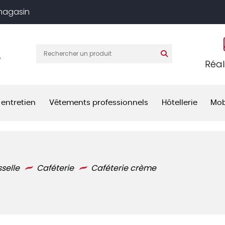
 magasin
T
Réal
 entretien
Vêtements professionnels
Hôtellerie
Mob
sselle
Caféterie
Caféterie crème