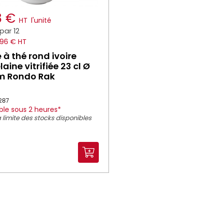
8 €
HT
l'unité
par 12
.96 € HT
 à thé rond ivoire
aine vitrifiée 23 cl Ø
m Rondo Rak
3287
ble sous 2 heures*
 limite des stocks disponibles