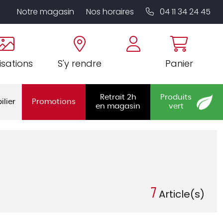
Notre magasin
Nos horaires
04 11 34 24 45
isations
S'y rendre
Panier
Retrait 2h
Produits
ilier
Promotions
en magasin
vert
7
Article(s)