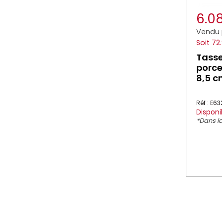
6.0
Vendu 
Soit 72
Tasse
porcel
8,5 c
Réf : E6
Disponi
*Dans la