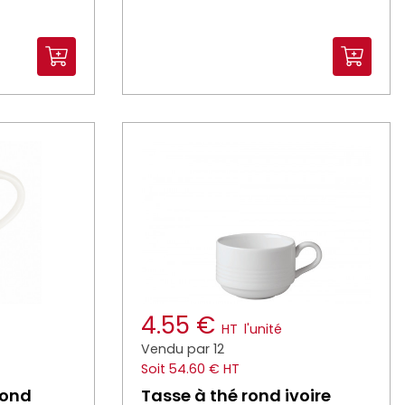
4.55 €
HT
l'unité
Vendu par 12
Soit 54.60 € HT
rond
Tasse à thé rond ivoire