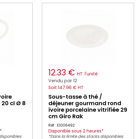
12.33 €
HT
l'unité
Vendu par 12
Soit 147.96 € HT
voire
Sous-tasse à thé /
 20 cl Ø 8
déjeuner gourmand rond
ivoire porcelaine vitrifiée 29
cm Giro Rak
Réf : E1006492
*
Disponible sous 2 heures*
disponibles
*Dans la limite des stocks disponibles