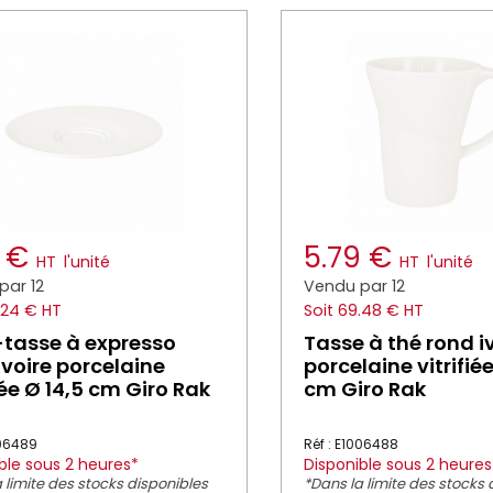
2 €
5.79 €
HT
l'unité
HT
l'unité
par 12
Vendu par 12
.24 € HT
Soit 69.48 € HT
tasse à expresso
Tasse à thé rond i
ivoire porcelaine
porcelaine vitrifiée
fiée Ø 14,5 cm Giro Rak
cm Giro Rak
006489
Réf : E1006488
ble sous 2 heures*
Disponible sous 2 heures
 limite des stocks disponibles
*Dans la limite des stocks 