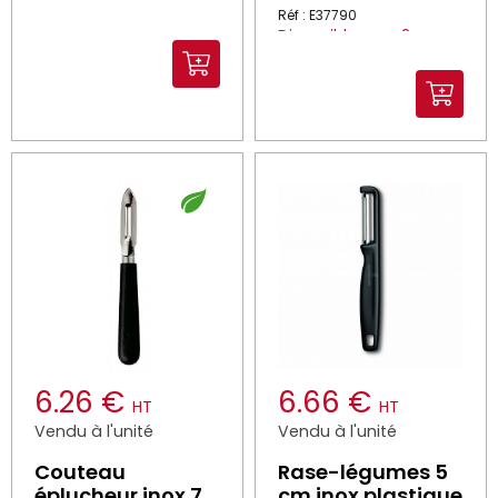
Réf : E37790
Disponible sous 2
heures*
*Dans la limite des stocks
disponibles
6.26 €
6.66 €
HT
HT
Vendu à l'unité
Vendu à l'unité
Couteau
Rase-légumes 5
éplucheur inox 7
cm inox plastique