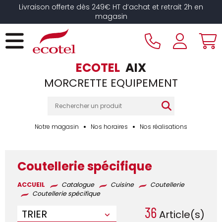
Panneau de gestion des cookies
Livraison offerte dès 249€ HT d’achat et retrait 2h en
magasin
ECOTEL
AIX
MORCRETTE EQUIPEMENT
Notre magasin
Nos horaires
Nos réalisations
Coutellerie spécifique
ACCUEIL
Catalogue
Cuisine
Coutellerie
Coutellerie spécifique
36
TRIER
Article(s)