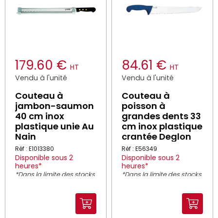
179.60 €
84.61 €
HT
HT
Vendu à l'unité
Vendu à l'unité
Couteau à
Couteau à
jambon-saumon
poisson à
40 cm inox
grandes dents 33
plastique unie Au
cm inox plastique
Nain
crantée Deglon
Réf : E1013380
Réf : E56349
Disponible sous 2
Disponible sous 2
heures*
heures*
*Dans la limite des stocks
*Dans la limite des stocks
disponibles
disponibles