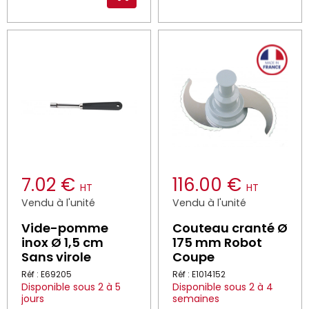
7.02 €
116.00 €
HT
HT
Vendu à l'unité
Vendu à l'unité
Vide-pomme
Couteau cranté Ø
inox Ø 1,5 cm
175 mm Robot
Sans virole
Coupe
Réf : E69205
Réf : E1014152
Disponible sous 2 à 5
Disponible sous 2 à 4
jours
semaines