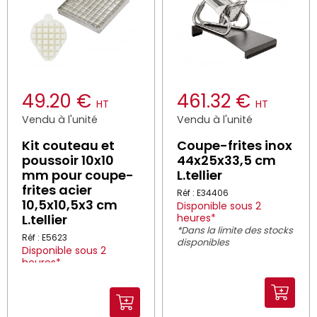
49.20 €
461.32 €
HT
HT
Vendu à l'unité
Vendu à l'unité
Kit couteau et
Coupe-frites inox
poussoir 10x10
44x25x33,5 cm
mm pour coupe-
L.tellier
frites acier
Réf : E34406
10,5x10,5x3 cm
Disponible sous 2
L.tellier
heures*
*Dans la limite des stocks
Réf : E5623
disponibles
Disponible sous 2
heures*
*Dans la limite des stocks
disponibles