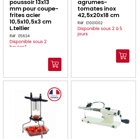
poussoir 13x13
agrumes-
mm pour coupe-
tomates inox
frites acier
42,5x20x18 cm
10,5x10,5x3 cm
Réf : E1001002
L.tellier
Disponible sous 2 à 5
jours
Réf : E5624
Disponible sous 2
heures*
*Dans la limite des stocks
disponibles