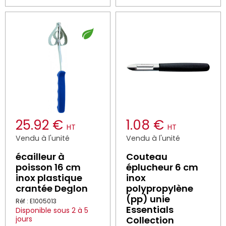
25.92 €
1.08 €
HT
HT
Vendu à l'unité
Vendu à l'unité
écailleur à
Couteau
poisson 16 cm
éplucheur 6 cm
inox plastique
inox
crantée Deglon
polypropylène
(pp) unie
Réf : E1005013
Essentials
Disponible sous 2 à 5
jours
Collection