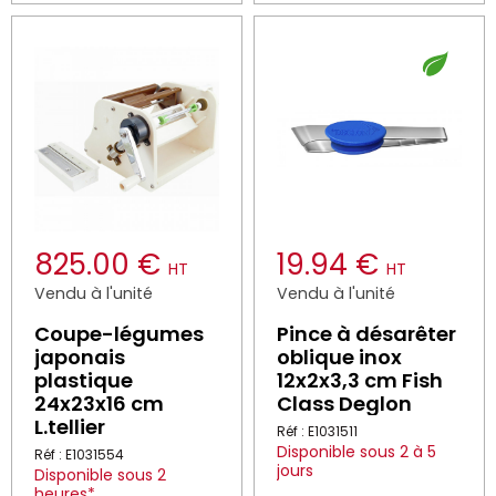
825.00 €
19.94 €
HT
HT
Vendu à l'unité
Vendu à l'unité
Coupe-légumes
Pince à désarêter
japonais
oblique inox
plastique
12x2x3,3 cm Fish
24x23x16 cm
Class Deglon
L.tellier
Réf : E1031511
Disponible sous 2 à 5
Réf : E1031554
jours
Disponible sous 2
heures*