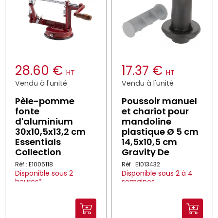
28.60 €
17.37 €
HT
HT
Vendu à l'unité
Vendu à l'unité
Pèle-pomme
Poussoir manuel
fonte
et chariot pour
d'aluminium
mandoline
30x10,5x13,2 cm
plastique Ø 5 cm
Essentials
14,5x10,5 cm
Collection
Gravity De
Réf : E1005118
Réf : E1013432
Disponible sous 2
Disponible sous 2 à 4
heures*
semaines
*Dans la limite des stocks
disponibles