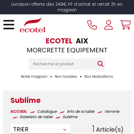
Panneau de gestion des cookies
Livraison offerte dès 249€ HT d’achat et retrait 2h en
magasin
ECOTEL
AIX
MORCRETTE EQUIPEMENT
Notre magasin
Nos horaires
Nos réalisations
Sublime
ACCUEIL
Catalogue
Arts de la table
Verrerie
Gobelets de table
Sublime
1
TRIER
Article(s)