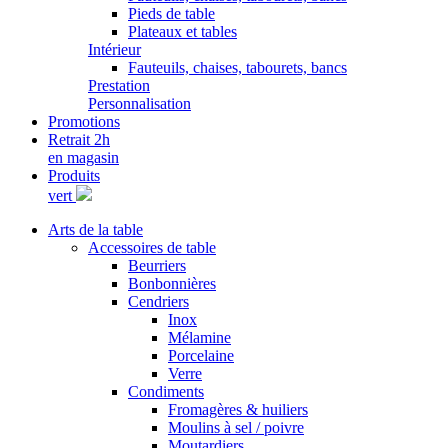
Pieds de table
Plateaux et tables
Intérieur
Fauteuils, chaises, tabourets, bancs
Prestation
Personnalisation
Promotions
Retrait 2h
en magasin
Produits
vert
Arts de la table
Accessoires de table
Beurriers
Bonbonnières
Cendriers
Inox
Mélamine
Porcelaine
Verre
Condiments
Fromagères & huiliers
Moulins à sel / poivre
Moutardiers