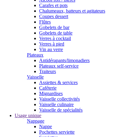
Carafes et pots
Chalumeaux, batteurs et agitateurs
Coupes dessert
Flûtes
Gobelets de bar
Gobelets de table
Verres à cocktail
Verres à pied
Vin au verre
Plateaux
Antidérapants/limonadiers
Plateaux self-service
Traiteurs
Vaisselle
Assiettes & services
Caféterie
Mignardises
Vaisselle collectivités
Vaisselle culinaire
Vaisselle de spécialités
Usage unique
Nappage
Nappe
Pochettes serviette