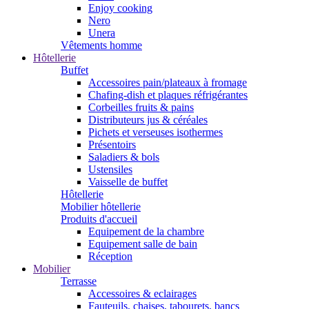
Enjoy cooking
Nero
Unera
Vêtements homme
Hôtellerie
Buffet
Accessoires pain/plateaux à fromage
Chafing-dish et plaques réfrigérantes
Corbeilles fruits & pains
Distributeurs jus & céréales
Pichets et verseuses isothermes
Présentoirs
Saladiers & bols
Ustensiles
Vaisselle de buffet
Hôtellerie
Mobilier hôtellerie
Produits d'accueil
Equipement de la chambre
Equipement salle de bain
Réception
Mobilier
Terrasse
Accessoires & eclairages
Fauteuils, chaises, tabourets, bancs