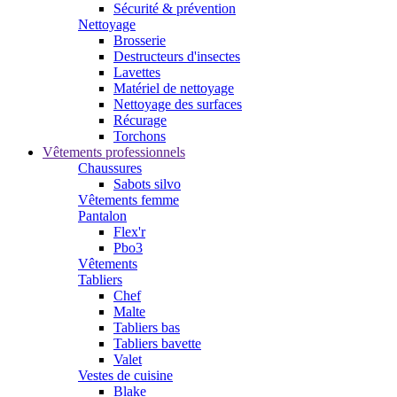
Sécurité & prévention
Nettoyage
Brosserie
Destructeurs d'insectes
Lavettes
Matériel de nettoyage
Nettoyage des surfaces
Récurage
Torchons
Vêtements professionnels
Chaussures
Sabots silvo
Vêtements femme
Pantalon
Flex'r
Pbo3
Vêtements
Tabliers
Chef
Malte
Tabliers bas
Tabliers bavette
Valet
Vestes de cuisine
Blake