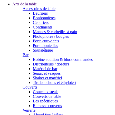
Arts de la table
Accessoires de table
Beurriers
Bonbonnières
Cendriers
Condiments
Mannes & corbeilles à pain
Photophores / bougies
Porte cure-dents
Porte-bouteilles
Signalétique
Bar
Bobine addition & blocs commandes
Distributeurs / doseurs
Matériel de bar
Seaux et vasques
Shaker et matériel
Tire bouchons et éthylotest
Couverts
Couteaux steak
Couverts de table
Les spécifiques
Ramasse couverts
Verrerie
Alcool fort / bières