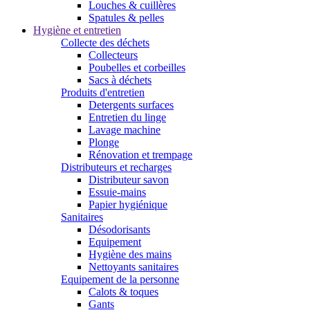
Louches & cuillères
Spatules & pelles
Hygiène et entretien
Collecte des déchets
Collecteurs
Poubelles et corbeilles
Sacs à déchets
Produits d'entretien
Detergents surfaces
Entretien du linge
Lavage machine
Plonge
Rénovation et trempage
Distributeurs et recharges
Distributeur savon
Essuie-mains
Papier hygiénique
Sanitaires
Désodorisants
Equipement
Hygiène des mains
Nettoyants sanitaires
Equipement de la personne
Calots & toques
Gants