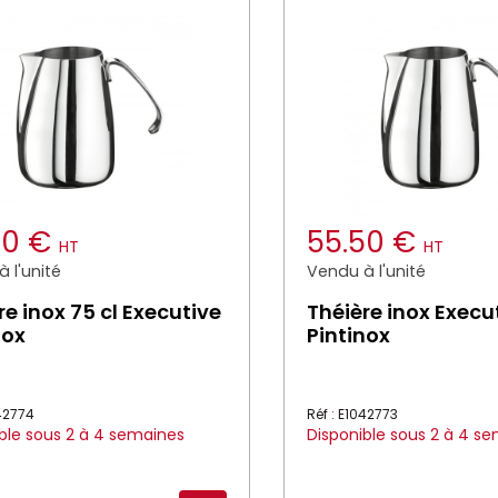
50 €
55.50 €
HT
HT
 l'unité
Vendu à l'unité
re inox 75 cl Executive
Théière inox Execu
nox
Pintinox
042774
Réf : E1042773
ble sous 2 à 4 semaines
Disponible sous 2 à 4 s