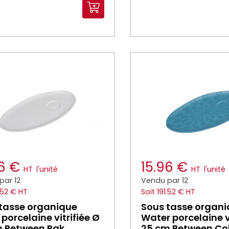
96 €
15.96 €
HT
l'unité
HT
l'unité
par 12
Vendu par 12
1.52 € HT
Soit 191.52 € HT
tasse organique
Sous tasse organ
 porcelaine vitrifiée Ø
Water porcelaine vi
m Between Rak
25 cm Between Co