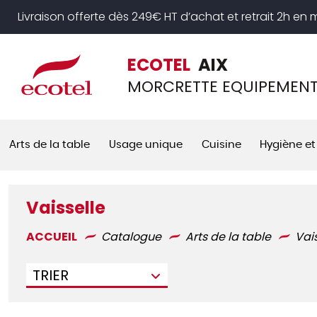
Panneau de gestion des cookies
Livraison offerte dès 249€ HT d’achat et retrait 2h en
ECOTEL
AIX
MORCRETTE EQUIPEMEN
Arts de la table
Usage unique
Cuisine
Hygiène et
Vaisselle
ACCUEIL
Catalogue
Arts de la table
Vai
TRIER