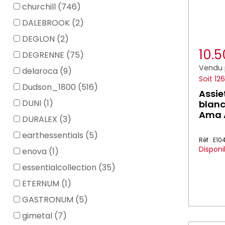
churchill (746)
DALEBROOK (2)
DEGLON (2)
10.
DEGRENNE (75)
Vendu 
delaroca (9)
Soit 12
Dudson_1800 (516)
Assie
DUNI (1)
blanc
Ama 
DURALEX (3)
earthessentials (5)
Réf : E1
Disponi
enova (1)
essentialcollection (35)
ETERNUM (1)
GASTRONUM (5)
gimetal (7)