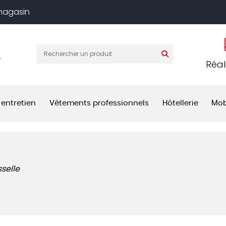
 magasin
T
Réal
 entretien
Vêtements professionnels
Hôtellerie
Mob
sselle