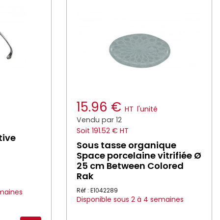
15.96 €
HT
l'unité
Vendu par 12
Soit 191.52 € HT
tive
Sous tasse organique
Space porcelaine vitrifiée Ø
25 cm Between Colored
Rak
Réf : E1042289
emaines
Disponible sous 2 à 4 semaines