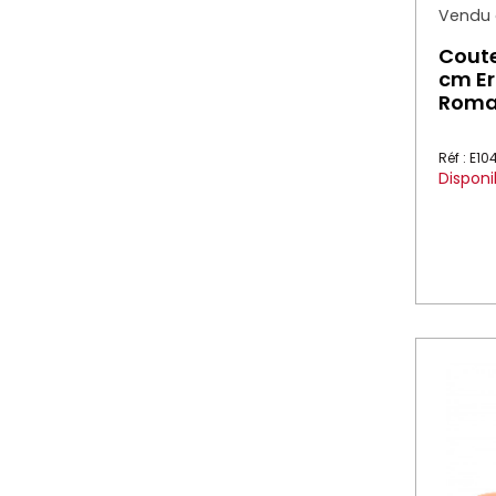
Vendu à
Coute
cm Er
Roma
Réf : E1
Disponi