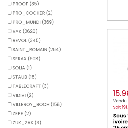
PROOF (35)
PRO_COOKER (2)
PRO_MUNDI (369)
RAK (2620)
REVOL (345)
SAINT_ROMAIN (264)
SERAX (608)
SOLIA (1)
STAUB (18)
TABLECRAFT (3)
15.
VIDIVI (2)
Vendu 
VILLEROY_BOCH (158)
Soit 19
ZEPE (2)
Sous 
ivoire
ZUK_ZAK (3)
25 c