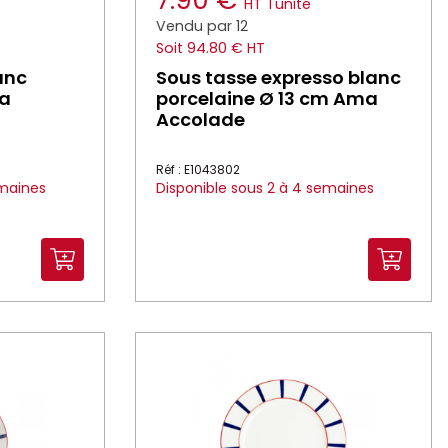
7.90 €
HT
l'unité
Vendu par 12
Soit 94.80 € HT
anc
Sous tasse expresso blanc
ma
porcelaine Ø 13 cm Ama
Accolade
Réf : E1043802
emaines
Disponible sous 2 à 4 semaines