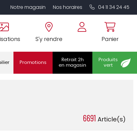
Notre magasin
Nos horaires
04 11 34 24 45
isations
S'y rendre
Panier
Retrait 2h
Produits
ilier
Promotions
en magasin
vert
6691
Article(s)