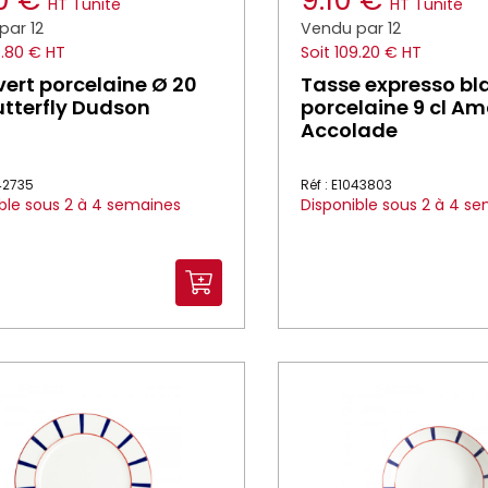
90 €
9.10 €
HT
l'unité
HT
l'unité
par 12
Vendu par 12
4.80 € HT
Soit 109.20 € HT
vert porcelaine Ø 20
Tasse expresso bl
tterfly Dudson
porcelaine 9 cl A
Accolade
042735
Réf : E1043803
ble sous 2 à 4 semaines
Disponible sous 2 à 4 s