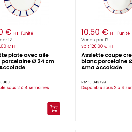
50 €
10.50 €
HT
l'unité
HT
l'unité
par 12
Vendu par 12
6.00 € HT
Soit 126.00 € HT
tte plate avec aile
Assiette coupe cr
 porcelaine Ø 24 cm
blanc porcelaine 
Accolade
Ama Accolade
043800
Réf : E1043799
ble sous 2 à 4 semaines
Disponible sous 2 à 4 s