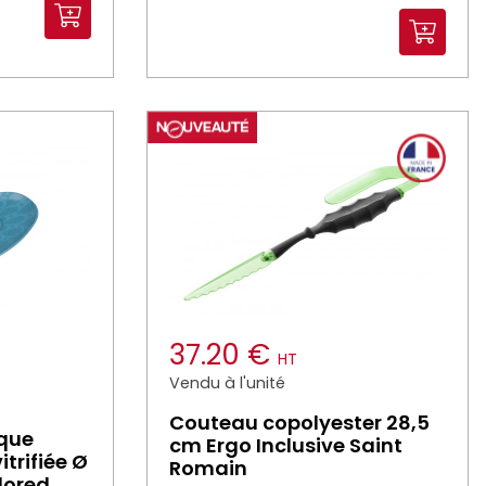
37.20 €
HT
Vendu à l'unité
Couteau copolyester 28,5
ique
cm Ergo Inclusive Saint
trifiée Ø
Romain
lored