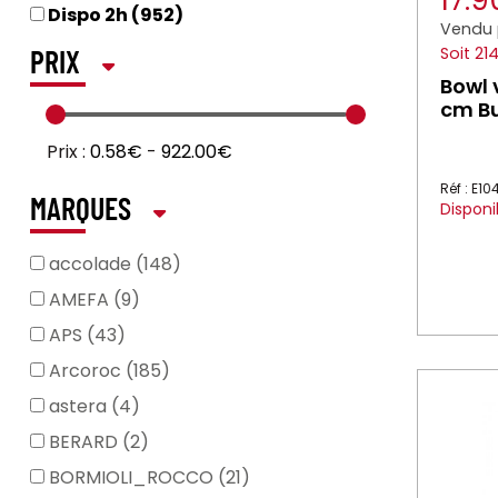
17.
Dispo 2h (952)
Vendu 
Soit 21
PRIX
Bowl 
cm Bu
Prix :
0.58€
-
922.00€
Réf : E1
MARQUES
Disponi
accolade (148)
AMEFA (9)
APS (43)
Arcoroc (185)
astera (4)
BERARD (2)
BORMIOLI_ROCCO (21)