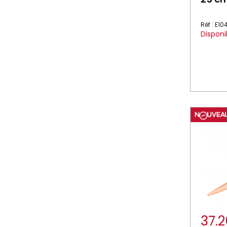
Réf : E1
Disponi
37.