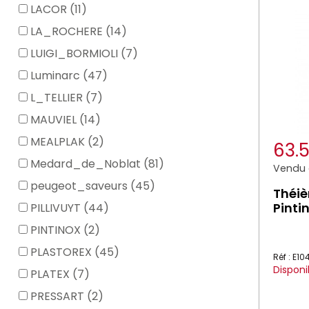
LACOR (11)
LA_ROCHERE (14)
LUIGI_BORMIOLI (7)
Luminarc (47)
L_TELLIER (7)
MAUVIEL (14)
MEALPLAK (2)
63.
Medard_de_Noblat (81)
Vendu à
peugeot_saveurs (45)
Théiè
Pinti
PILLIVUYT (44)
PINTINOX (2)
PLASTOREX (45)
Réf : E1
Disponi
PLATEX (7)
PRESSART (2)