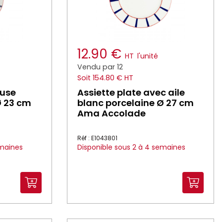
12.90 €
HT
l'unité
Vendu par 12
Soit 154.80 € HT
euse
Assiette plate avec aile
Ø 23 cm
blanc porcelaine Ø 27 cm
Ama Accolade
Réf : E1043801
emaines
Disponible sous 2 à 4 semaines