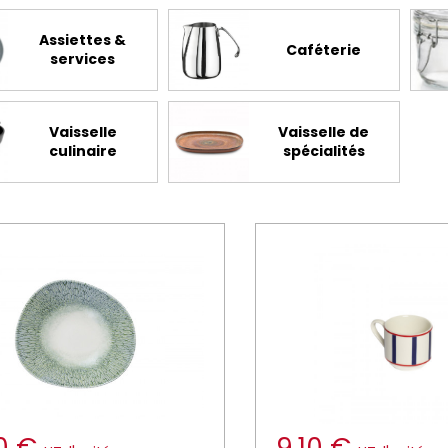
Assiettes &
Caféterie
services
Vaisselle
Vaisselle de
culinaire
spécialités