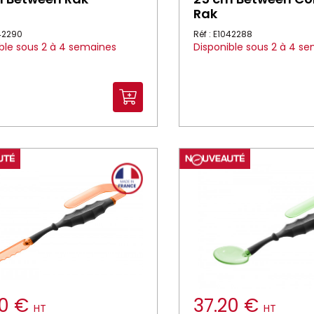
Rak
042290
Réf : E1042288
ble sous 2 à 4 semaines
Disponible sous 2 à 4 s
20 €
37.20 €
HT
HT