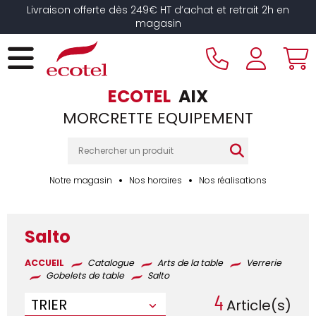
Panneau de gestion des cookies
Livraison offerte dès 249€ HT d’achat et retrait 2h en
magasin
ECOTEL
AIX
MORCRETTE EQUIPEMENT
Notre magasin
Nos horaires
Nos réalisations
Salto
ACCUEIL
Catalogue
Arts de la table
Verrerie
Gobelets de table
Salto
4
TRIER
Article(s)