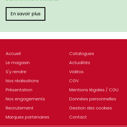
En savoir plus
Accueil
Catalogues
Le magasin
Actualités
S'y rendre
Vidéos
Nos réalisations
CGV
Présentation
Mentions légales / CGU
Nos engagements
Données personnelles
Recrutement
Gestion des cookies
Marques partenaires
Contact