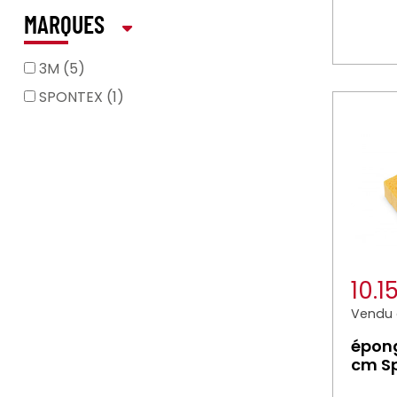
MARQUES
3M (5)
SPONTEX (1)
10.1
Vendu à
épong
cm Sp