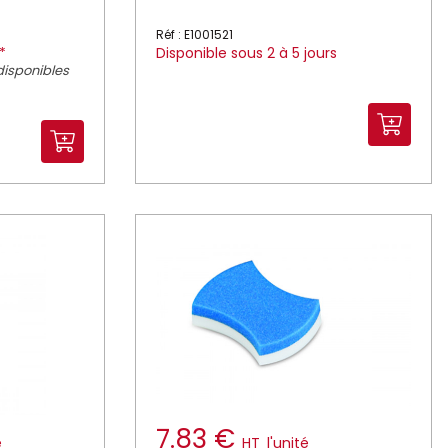
Réf : E1001521
*
Disponible sous 2 à 5 jours
disponibles
7.83 €
é
HT
l'unité