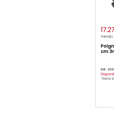
17.2
Vendu à
Poign
cm 3m
Réf : E6
Disponi
*Dans la