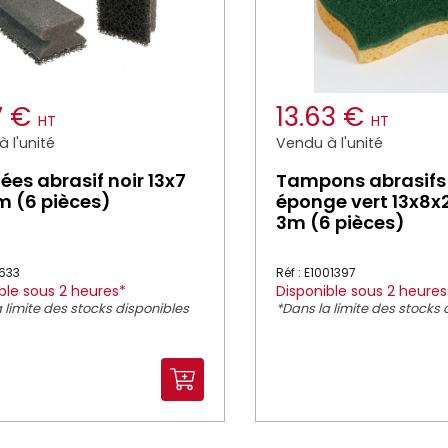
7 €
13.63 €
HT
HT
 l'unité
Vendu à l'unité
ées abrasif noir 13x7
Tampons abrasifs 
 (6 pièces)
éponge vert 13x8x
3m (6 pièces)
9633
Réf : E1001397
ble sous 2 heures*
Disponible sous 2 heures
 limite des stocks disponibles
*Dans la limite des stocks 