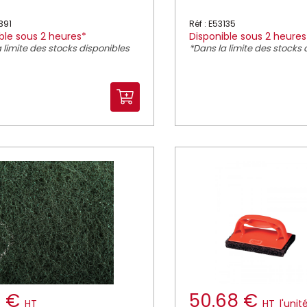
391
Réf : E53135
ble sous 2 heures*
Disponible sous 2 heures
 limite des stocks disponibles
*Dans la limite des stocks 
1 €
50.68 €
HT
HT
l'unit