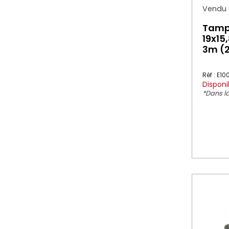
Vendu à
Tampo
19x15
3m (2
Réf : E1
Disponi
*Dans la