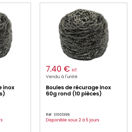
7.40 €
HT
Vendu à l'unité
e inox
Boules de récurage inox
s)
60g rond (10 pièces)
Réf : E1001396
rs
Disponible sous 2 à 5 jours