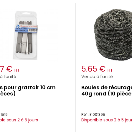
37 €
5.65 €
HT
HT
 l'unité
Vendu à l'unité
 pour grattoir 10 cm
Boules de récurag
ièces)
40g rond (10 pièce
01519
Réf : E1001395
ble sous 2 à 5 jours
Disponible sous 2 à 5 jou