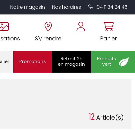
Notre magasin
Nos horaires
04 11 34 24 45
isations
S'y rendre
Panier
Retrait 2h
Produits
ilier
Promotions
en magasin
vert
12
Article(s)