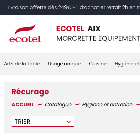
Panneau de gestion des cookies
Livraison offerte dès 249€ HT d’achat et retrait 2h en
ECOTEL
AIX
MORCRETTE EQUIPEMEN
Arts de la table
Usage unique
Cuisine
Hygiène et
Récurage
ACCUEIL
Catalogue
Hygiène et entretien
TRIER