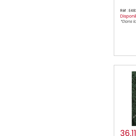
Réf : E48
Disponi
*Dans la
36.1