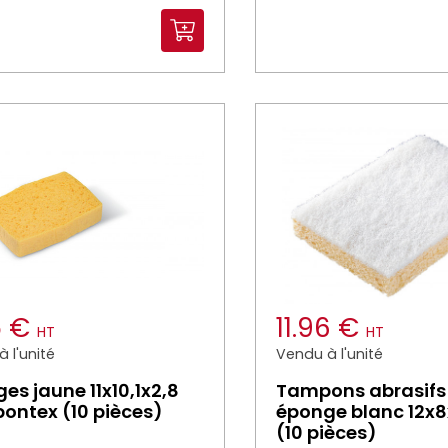
5 €
11.96 €
HT
HT
 l'unité
Vendu à l'unité
es jaune 11x10,1x2,8
Tampons abrasifs
ontex (10 pièces)
éponge blanc 12x8
(10 pièces)