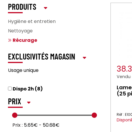
PRODUITS
Hygiène et entretien
Nettoyage
Récurage
EXCLUSIVITÉS MAGASIN
38.
Usage unique
Vendu à
Lames
Dispo 2h (8)
(25 p
PRIX
Réf : E10
Disponi
Prix :
5.65€
-
50.68€