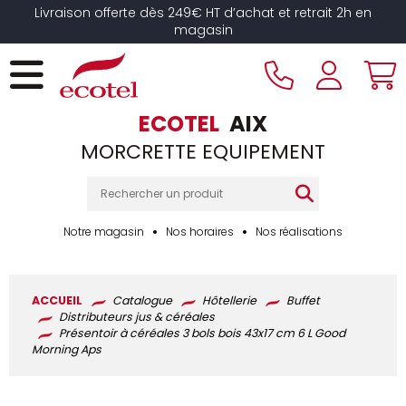
Panneau de gestion des cookies
Livraison offerte dès 249€ HT d’achat et retrait 2h en
magasin
ECOTEL
AIX
MORCRETTE EQUIPEMENT
Notre magasin
Nos horaires
Nos réalisations
ACCUEIL
Catalogue
Hôtellerie
Buffet
Distributeurs jus & céréales
Présentoir à céréales 3 bols bois 43x17 cm 6 L Good
Morning Aps