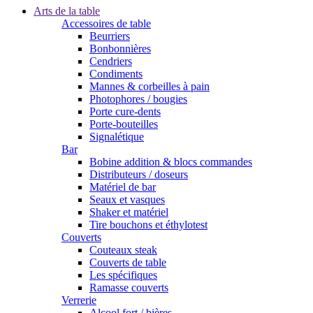
Arts de la table
Accessoires de table
Beurriers
Bonbonnières
Cendriers
Condiments
Mannes & corbeilles à pain
Photophores / bougies
Porte cure-dents
Porte-bouteilles
Signalétique
Bar
Bobine addition & blocs commandes
Distributeurs / doseurs
Matériel de bar
Seaux et vasques
Shaker et matériel
Tire bouchons et éthylotest
Couverts
Couteaux steak
Couverts de table
Les spécifiques
Ramasse couverts
Verrerie
Alcool fort / bières