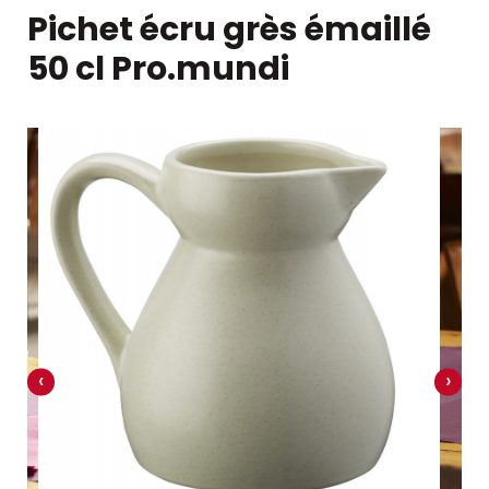
Pichet écru grès émaillé
50 cl Pro.mundi
‹
›