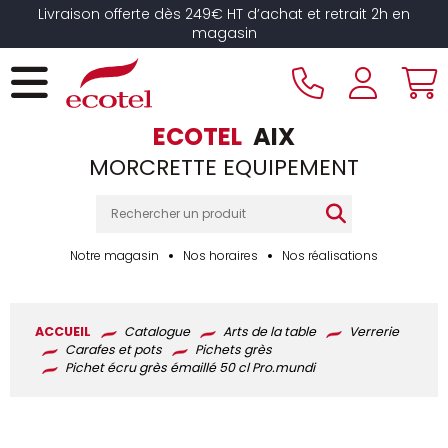
Panneau de gestion des cookies
Livraison offerte dès 249€ HT d’achat et retrait 2h en
magasin
ECOTEL
AIX
MORCRETTE EQUIPEMENT
Notre magasin
Nos horaires
Nos réalisations
ACCUEIL
Catalogue
Arts de la table
Verrerie
Carafes et pots
Pichets grès
Pichet écru grès émaillé 50 cl Pro.mundi