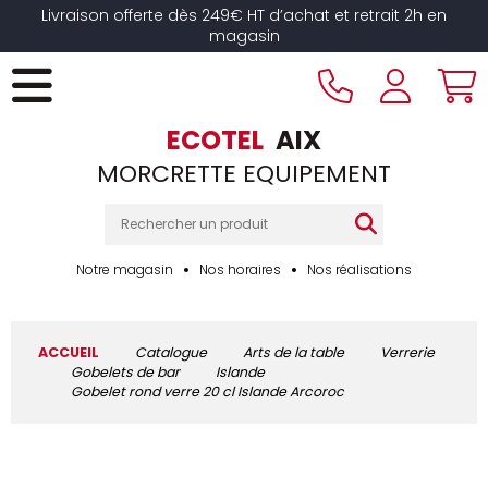
Livraison offerte dès 249€ HT d’achat et retrait 2h en
magasin
ECOTEL
AIX
MORCRETTE EQUIPEMENT
Notre magasin
Nos horaires
Nos réalisations
ACCUEIL
Catalogue
Arts de la table
Verrerie
Gobelets de bar
Islande
Gobelet rond verre 20 cl Islande Arcoroc