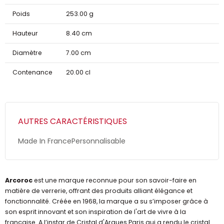
Poids
253.00 g
Hauteur
8.40 cm
Diamètre
7.00 cm
Contenance
20.00 cl
AUTRES CARACTÉRISTIQUES
Made In France
Personnalisable
Arcoroc
est une marque reconnue pour son savoir-faire en
matière de verrerie, offrant des produits alliant élégance et
fonctionnalité. Créée en 1968, la marque a su s’imposer grâce à
son esprit innovant et son inspiration de l'art de vivre à la
française. A l’instar de Cristal d'Arques Paris qui a rendu le cristal